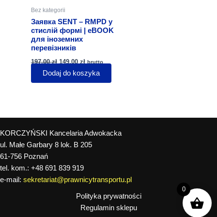
Bez kategorii
Заявка SENT – RMPD у
стислій формі | eBOOK
для іноземних
перевізників
Pierwotna
Aktualna
197,00
zł
149,00
zł
brutto
cena
cena
Dodaj do koszyka
wynosiła:
wynosi:
197,00 zł.
149,00 zł.
KORCZYŃSKI Kancelaria Adwokacka
ul. Małe Garbary 8 lok. B 205
61-756 Poznań
tel. kom.: +48 691 839 919
e-mail:
sekretariat@prawnicytransportu.pl
0
Polityka prywatności
Regulamin sklepu